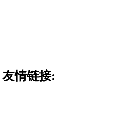
潍坊市远中玻璃
订购热线：
186780290
联系地址：山东省安丘市经
4
友情链接:
卧式洗涤塔
涤塔
玻璃钢洗涤塔
大型